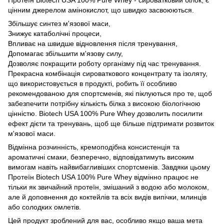
цінним джерелом амінокислот, що швидко засвоюються.
Збільшує синтез м'язової маси,
Знижує катаболічні процеси,
Впливає на швидше відновлення після тренування,
Допомагає збільшити м'язову силу,
Дозволяє покращити роботу організму під час тренування.
Прекрасна комбінація сироваткового концентрату та ізоляту,
що використовується в продукті, робить її особливо
рекомендованою для спортсменів, які піклуються про те, щоб
забезпечити потрібну кількість білка з високою біологічною
цінністю. Biotech USA 100% Pure Whey дозволить посилити
ефект дієти та тренувань, щоб ще більше підтримати розвиток
м'язової маси.
Відмінна розчинність, кремоподібна консистенція та
ароматичні смаки, безперечно, відповідатимуть високим
вимогам навіть найвибагливіших спортсменів. Завдяки цьому
Протеїн Biotech USA 100% Pure Whey відмінно працює не
тільки як звичайний протеїн, змішаний з водою або молоком,
але й доповнення до коктейлів та всіх видів випічки, млинців
або солодких омлетів.
Цей продукт зроблений для вас, особливо якщо ваша мета