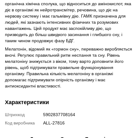
органічна хімічна сполука, що відноситься до амінокислот, яка
діє в організмі як нейротрансмітер, речовина, що діє на
нервову систему і має гальмівну дію. ГАМК призначена для
людей, які зазнають інтенсивних фізичних та розумових
навантажень. Цей продукт має заспокійливу дію, що
призводить до більш швидкого засинання і глибшого сну, і
таким чином продовжує фазу БДГ.
Мелатонін, відомий як «гормон сну», переважно виробляється
вночі. Регулює правильний ритм неспання та сну. Рівень
мелатоніну знижується з віком, тому варто доповнити його
рівень, щоб підтримувати правильне функціонування
організму. Правильна кількість мелатоніну в організмі
допомагає підтримувати опірність організму і має
антиоксидантні властивості.
Характеристики
Штрихкод
5902837708164
Код виробника
ALL-27816