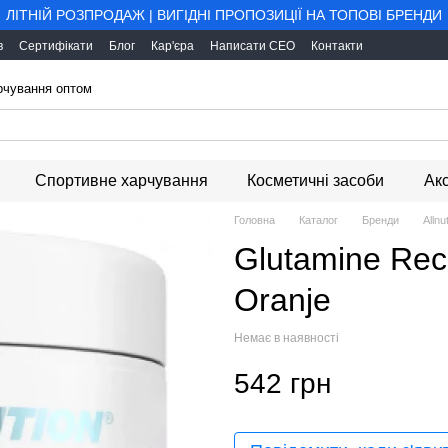
ЛІТНІЙ РОЗПРОДАЖ | ВИГІДНІ ПРОПОЗИЦІЇ НА ТОПОВІ БРЕНДИ
в
Сертифікати
Блог
Кар'єра
Написати CEO
Контакти
арчування оптом
Спортивне харчування
Косметичні засоби
Ак
Головна
Каталог
Бренди
Allnut
Glutamine Rec
Oranje
Немає в наявності
542 грн