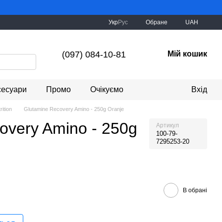
Укр
Рус
Обране
UAH
(097) 084-10-81
Мій кошик
сесуари
Промо
Очікуємо
Вхід
rition
Glutamine Recovery Amino - 250g Oranje
overy Amino - 250g
Артикул
100-79-
7295253-20
В обрані