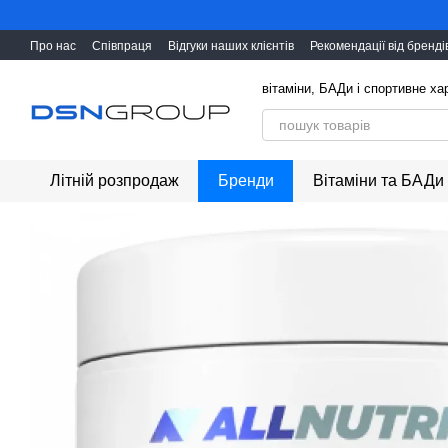
Перейти до основного контенту
Про нас
Співпраця
Відгуки наших клієнтів
Рекомендації від бренді
вітаміни, БАДи і cпортивне х
Літній розпродаж
Бренди
Вітаміни та БАДи