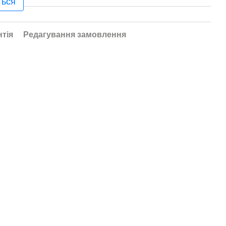
ться
нтія
Редагування замовлення