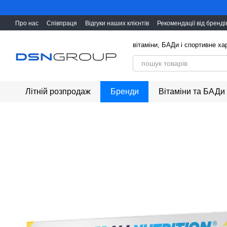
Перейти до основного контенту
Про нас
Співпраця
Відгуки наших клієнтів
Рекомендації від бренді
вітаміни, БАДи і cпортивне х
Літній розпродаж
Бренди
Вітаміни та БАДи