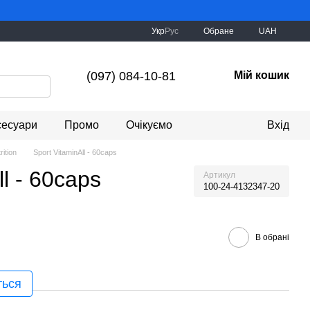
Укр
Рус
Обране
UAH
(097) 084-10-81
Мій кошик
сесуари
Промо
Очікуємо
Вхід
rition
Sport VitaminAll - 60caps
ll - 60caps
Артикул
100-24-4132347-20
В обрані
ться