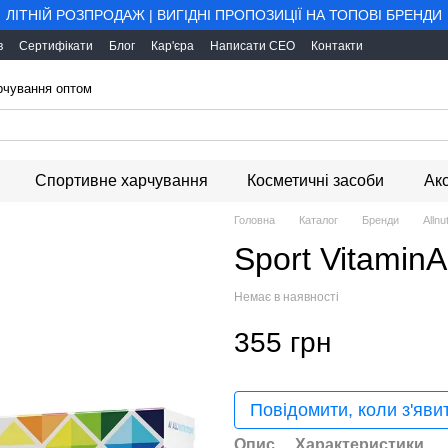
ЛІТНІЙ РОЗПРОДАЖ | ВИГІДНІ ПРОПОЗИЦІЇ НА ТОПОВІ БРЕНДИ
в
Сертифікати
Блог
Кар'єра
Написати CEO
Контакти
арчування оптом
Спортивне харчування
Косметичні засоби
Ак
Головна
Каталог
Бренди
Allnut
Sport VitaminA
Немає в наявності
355 грн
Повідомити, коли з'яви
Опис
Характеристики