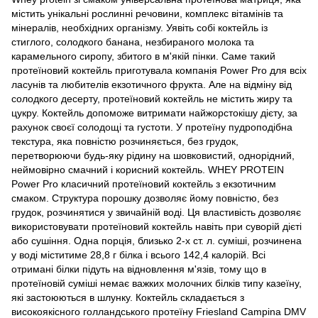
містить унікальні рослинні речовини, комплекс вітамінів та
мінералів, необхідних організму. Уявіть собі коктейль із
стиглого, солодкого банана, незбираного молока та
карамельного сиропу, збитого в м'якій пінки. Саме такий
протеїновий коктейль приготувала компанія Power Pro для всіх
ласунів та любителів екзотичного фрукта. Але на відміну від
солодкого десерту, протеїновий коктейль не містить жиру та
цукру. Коктейль допоможе витримати найжорстокішу дієту, за
рахунок своєї солодощі та густоти. У протеїну пудроподібна
текстура, яка повністю розчиняється, без грудок,
перетворюючи будь-яку рідину на шовковистий, однорідний,
неймовірно смачний і корисний коктейль. WHEY PROTEIN
Power Pro класичний протеїновий коктейль з екзотичним
смаком. Структура порошку дозволяє йому повністю, без
грудок, розчинятися у звичайній воді. Ця властивість дозволяє
використовувати протеїновий коктейль навіть при суворій дієті
або сушіння. Одна порція, близько 2-х ст. л. суміші, розчинена
у воді міститиме 28,8 г білка і всього 142,4 калорій. Всі
отримані білки підуть на відновлення м'язів, тому що в
протеїновій суміші немає важких молочних білків типу казеїну,
які застоюються в шлунку. Коктейль складається з
високоякісного голландського протеїну Friesland Campina DMV