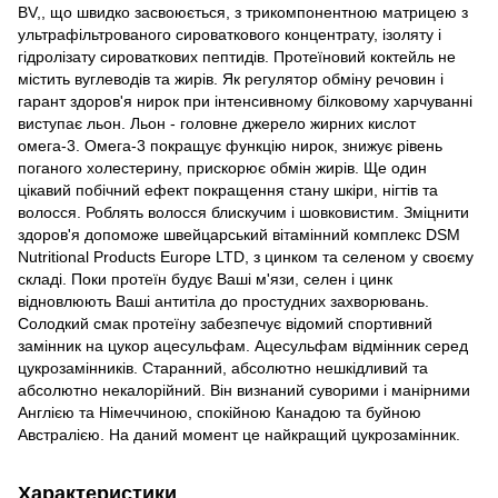
BV,, що швидко засвоюється, з трикомпонентною матрицею з
ультрафільтрованого сироваткового концентрату, ізоляту і
гідролізату сироваткових пептидів. Протеїновий коктейль не
містить вуглеводів та жирів. Як регулятор обміну речовин і
гарант здоров'я нирок при інтенсивному білковому харчуванні
виступає льон. Льон - головне джерело жирних кислот
омега-3. Омега-3 покращує функцію нирок, знижує рівень
поганого холестерину, прискорює обмін жирів. Ще один
цікавий побічний ефект покращення стану шкіри, нігтів та
волосся. Роблять волосся блискучим і шовковистим. Зміцнити
здоров'я допоможе швейцарський вітамінний комплекс DSM
Nutritional Products Europe LTD, з цинком та селеном у своєму
складі. Поки протеїн будує Ваші м'язи, селен і цинк
відновлюють Ваші антитіла до простудних захворювань.
Солодкий смак протеїну забезпечує відомий спортивний
замінник на цукор ацесульфам. Ацесульфам відмінник серед
цукрозамінників. Старанний, абсолютно нешкідливий та
абсолютно некалорійний. Він визнаний суворими і манірними
Англією та Німеччиною, спокійною Канадою та буйною
Австралією. На даний момент це найкращий цукрозамінник.
Характеристики