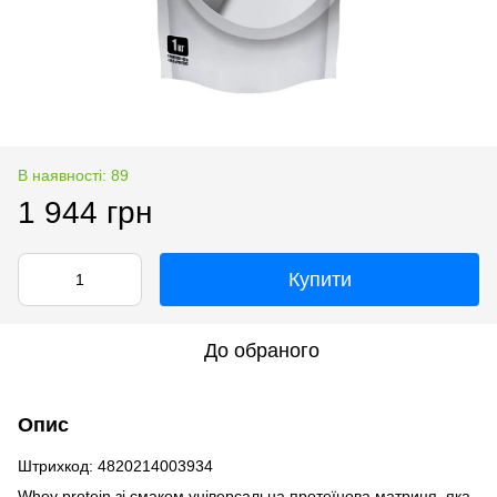
В наявності: 89
1 944 грн
Купити
До обраного
Опис
Штрихкод: 4820214003934
Whey protein зі смаком універсальна протеїнова матриця, яка