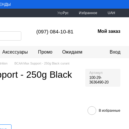
РЕНДЫ
Укр
Рус
Избранное
UAH
(097) 084-10-81
Мой заказ
Аксессуары
Промо
Ожидаем
Вход
trition
BCAA Max Support - 250g Black curant
ort - 250g Black
Артикул
100-29-
3636490-20
В избранные