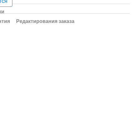
тся
ки
нтия
Редактирования заказа