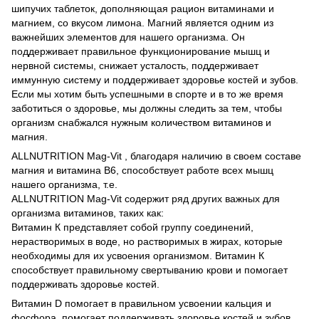
шипучих таблеток, дополняющая рацион витаминами и
магнием, со вкусом лимона. Магний является одним из
важнейших элементов для нашего организма. Он
поддерживает правильное функционирование мышц и
нервной системы, снижает усталость, поддерживает
иммунную систему и поддерживает здоровье костей и зубов.
Если мы хотим быть успешными в спорте и в то же время
заботиться о здоровье, мы должны следить за тем, чтобы
организм снабжался нужным количеством витаминов и
магния.
ALLNUTRITION Mag-Vit , благодаря наличию в своем составе
магния и витамина В6, способствует работе всех мышц
нашего организма, т.е.
ALLNUTRITION Mag-Vit содержит ряд других важных для
организма витаминов, таких как:
Витамин К представляет собой группу соединений,
нерастворимых в воде, но растворимых в жирах, которые
необходимы для их усвоения организмом. Витамин К
способствует правильному свертыванию крови и помогает
поддерживать здоровье костей.
Витамин D помогает в правильном усвоении кальция и
фосфора, помогает поддерживать здоровье костей и зубов.