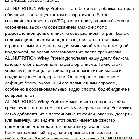
ALLNUTRITION Whey Protein — это белковая добавка, которая
обеспечит вас концентратом сывороточного белка
высочайшего качества (WPC), характеризующимся быстрым
усвоением, высоким содержанием аминокислот с
разветвленной цепью и низким содержанием натрия. Белок,
содержащийся в этом концентрате, является отличным
строительным материалом для мышечной массы и мощной
поддержкой во время восстановления после тренировки.
ALLNUTRITION Whey Protein дополняет нашу диету белком,
который очень важен для нашего организма. Также стоит
упомянуть помощь протеина в росте мышечной массы и
поддержку в ее поддержании. Он прекрасно восполняет
дефицит белка, вызванный его повышенным спросом,
особенно в соревновательных видах спорта, бодибилдинге и
во время диет.
ALLNUTRITION Whey Protein можно использовать в любое
время суток, что делает их очень универсальными. Вы можете
легко добавлять их в протеиновые коктейли, овсянку, десерты
или выпечку. Как видите, этот белок имеет множество
применений, что делает его поистине уникальным.
Бескомпромиссный вкус, растворимость (несколько раз
взболтайте шейкер) и качество - вот что такое ALLNUTRITION