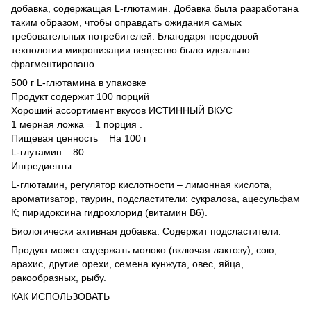
добавка, содержащая L-глютамин. Добавка была разработана
таким образом, чтобы оправдать ожидания самых
требовательных потребителей. Благодаря передовой
технологии микронизации вещество было идеально
фрагментировано.
500 г L-глютамина в упаковке
Продукт содержит 100 порций
Хороший ассортимент вкусов ИСТИННЫЙ ВКУС
1 мерная ложка = 1 порция .
Пищевая ценность На 100 г
L-глутамин 80
Ингредиенты
L-глютамин, регулятор кислотности – лимонная кислота,
ароматизатор, таурин, подсластители: сукралоза, ацесульфам
К; пиридоксина гидрохлорид (витамин В6).
Биологически активная добавка. Содержит подсластители.
Продукт может содержать молоко (включая лактозу), сою,
арахис, другие орехи, семена кунжута, овес, яйца,
ракообразных, рыбу.
КАК ИСПОЛЬЗОВАТЬ