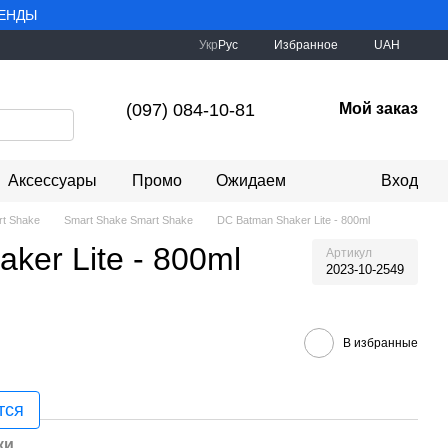
РЕНДЫ
Укр
Рус
Избранное
UAH
(097) 084-10-81
Мой заказ
Аксессуары
Промо
Ожидаем
Вход
t Shake
Smart Shake Smart Shake
DC Batman Shaker Lite - 800ml
ker Lite - 800ml
Артикул
2023-10-2549
В избранные
тся
ки