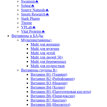
Swanson🔥
Solgar🔥
Source Naturals🔥
Sports Research🔥
Stark Pharm
Thorne
VPLab🔥
Vital Proteins🔥
Витамины и БАДы
Мультивитамины>
Multi для женщин
Multi для мужчин
Multi для детей
Multi для людей 50+
Multi для беременных
Multi для подростков
Витамины группы B>
Витамин B1 (Тиамин)
Витамин B2 (Рибофлавин)
Витамин B3 (Ниацин)
Витамин B4 (Холин)
Витамин B5 (Пантотеновая кислота)
Витамин B6 (Пиридоксин)
Витамин B7 (Биотин)
Витамин B8 (Инозитол)