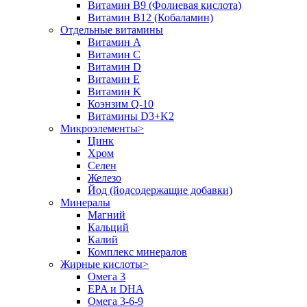
Витамин B9 (Фолиевая кислота)
Витамин B12 (Кобаламин)
Отдельные витамины
Витамин A
Витамин C
Витамин D
Витамин E
Витамин K
Коэнзим Q-10
Витамины D3+K2
Микроэлементы>
Цинк
Хром
Селен
Железо
Йод (йодсодержащие добавки)
Минералы
Магний
Кальций
Калий
Комплекс минералов
Жирные кислоты>
Омега 3
EPA и DHA
Омега 3-6-9