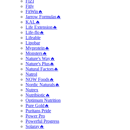
FIZI
Fitly
FitWin🔥
Jarrow Formulas🔥
KAL🔥
Life Extension🔥
Life-flo🔥
Lifeable
Lipobar
Myprotein🔥
Monsters🔥
Nature's Way🔥
Nature's Plus🔥
Natural Factors🔥
Natrol
NOW Foods🔥
Nordic Naturals🔥
Nutrex
Nutribiotic🔥
Optimum Nutrition
Pure Gold🔥
Puritans Pride
Power Pro
Powerful Progress
Solaray🔥