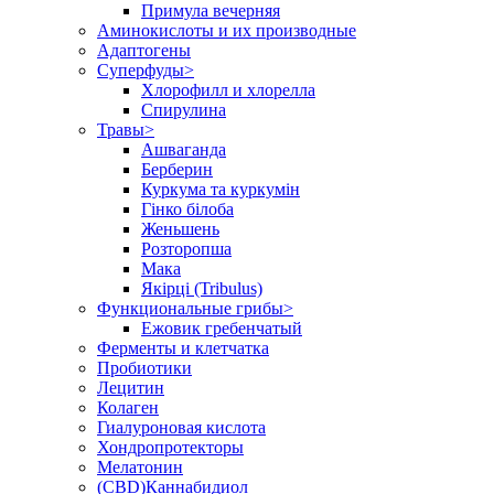
Примула вечерняя
Аминокислоты и их производные
Адаптогены
Суперфуды>
Хлорофилл и хлорелла
Спирулина
Травы>
Ашваганда
Берберин
Куркума та куркумін
Гінко білоба
Женьшень
Розторопша
Мака
Якірці (Tribulus)
Функциональные грибы>
Ежовик гребенчатый
Ферменты и клетчатка
Пробиотики
Лецитин
Колаген
Гиалуроновая кислота
Хондропротекторы
Мелатонин
(CBD)Каннабидиол