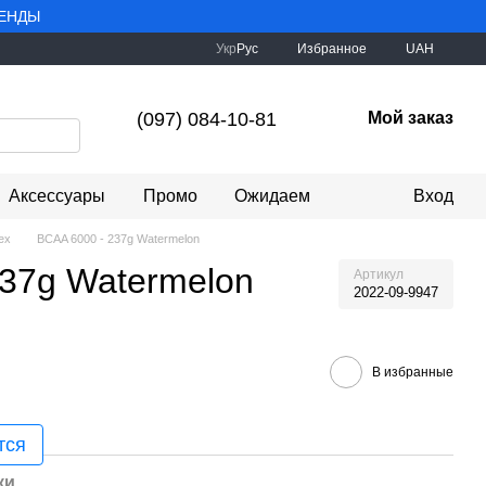
РЕНДЫ
Укр
Рус
Избранное
UAH
(097) 084-10-81
Мой заказ
Аксессуары
Промо
Ожидаем
Вход
ex
BCAA 6000 - 237g Watermelon
237g Watermelon
Артикул
2022-09-9947
В избранные
тся
ки