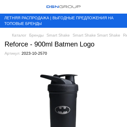
ЛЕТНЯЯ РАСПРОДАЖА | ВЫГОДНЫЕ ПРЕДЛОЖЕНИЯ НА
ТОПОВЫЕ БРЕНДЫ
Каталог
Бренды
Smart Shake
Smart Shake Smart Shake
R
Reforce - 900ml Batmen Logo
Артикул:
2023-10-2570