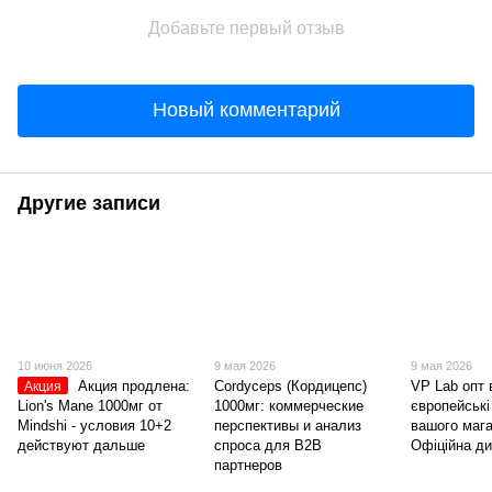
Добавьте первый отзыв
Новый комментарий
Другие записи
10 июня 2026
9 мая 2026
9 мая 2026
Акция продлена:
Cordyceps (Кордицепс)
VP Lab опт в
Акция
Lion's Mane 1000мг от
1000мг: коммерческие
європейські
Mindshi - условия 10+2
перспективы и анализ
вашого мага
действуют дальше
спроса для B2B
Офіційна д
партнеров