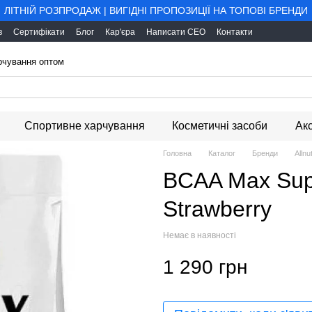
ЛІТНІЙ РОЗПРОДАЖ | ВИГІДНІ ПРОПОЗИЦІЇ НА ТОПОВІ БРЕНДИ
в
Сертифікати
Блог
Кар'єра
Написати CEO
Контакти
арчування оптом
Спортивне харчування
Косметичні засоби
Ак
Головна
Каталог
Бренди
Allnut
BCAA Max Supp
Strawberry
Немає в наявності
1 290 грн