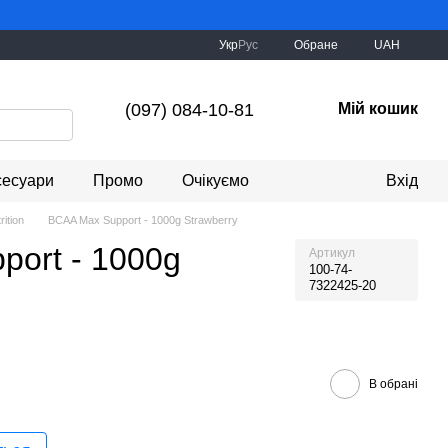
Укр
Рус
Обране
UAH
(097) 084-10-81
Мій кошик
сесуари
Промо
Очікуємо
Вхід
rition
BCAA Max Support - 1000g Strawberry
ort - 1000g
Артикул
100-74-
7322425-20
В обрані