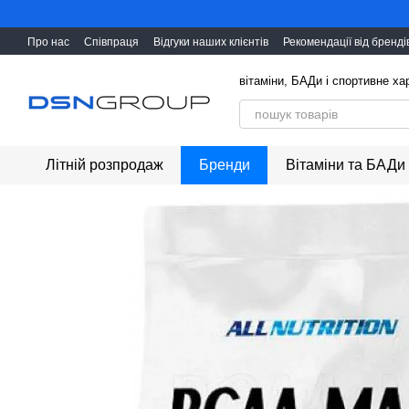
Перейти до основного контенту
Про нас
Співпраця
Відгуки наших клієнтів
Рекомендації від бренді
вітаміни, БАДи і cпортивне х
Літній розпродаж
Бренди
Вітаміни та БАДи