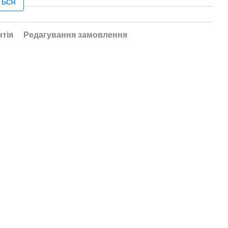
ться
нтія
Редагування замовлення