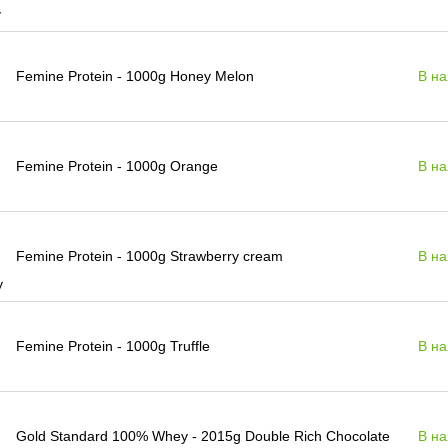
Femine Protein - 1000g Honey Melon
В на
Femine Protein - 1000g Orange
В на
Femine Protein - 1000g Strawberry cream
В на
Femine Protein - 1000g Truffle
В на
Gold Standard 100% Whey - 2015g Double Rich Chocolate
В на