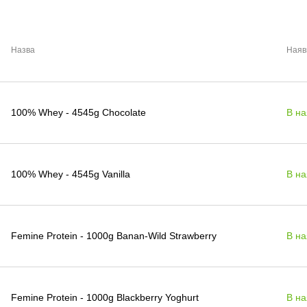
Назва
Наяв
100% Whey - 4545g Chocolate
В на
100% Whey - 4545g Vanilla
В на
Femine Protein - 1000g Banan-Wild Strawberry
В на
Femine Protein - 1000g Blackberry Yoghurt
В на