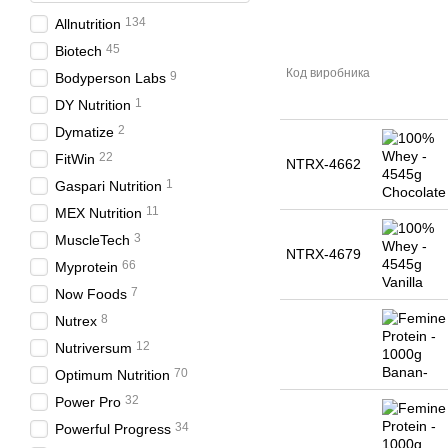
134
Allnutrition
45
Biotech
Код виробника
9
Bodyperson Labs
1
DY Nutrition
2
Dymatize
22
FitWin
NTRX-4662
1
Gaspari Nutrition
11
MEX Nutrition
3
MuscleTech
NTRX-4679
66
Myprotein
7
Now Foods
8
Nutrex
12
Nutriversum
70
Optimum Nutrition
32
Power Pro
34
Powerful Progress