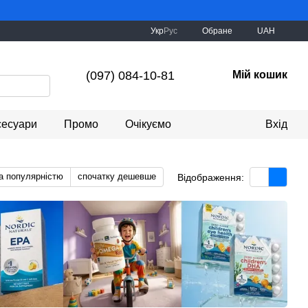
Укр
Рус
Обране
UAH
(097) 084-10-81
Мій кошик
сесуари
Промо
Очікуємо
Вхід
а популярністю
спочатку дешевше
Відображення: