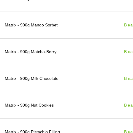
Matrix - 900g Mango Sorbet
В на
Matrix - 900g Matcha-Berry
В на
Matrix - 900g Milk Chocolate
В на
Matrix - 900g Nut Cookies
В на
Matrix - 900g Pistachio Filling
В на