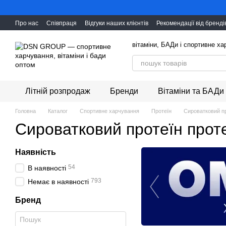
Перейти до основного контенту
Про нас
Співпраця
Відгуки наших клієнтів
Рекомендації від бренді
вітаміни, БАДи і cпортивне х
Літній розпродаж
Бренди
Вітаміни та БАДи
Головна
Каталог
Спортивне харчування
Протеїн
Сироватковий п
Сироватковий протеїн прот
Наявність
54
В наявності
793
Немає в наявності
Бренд