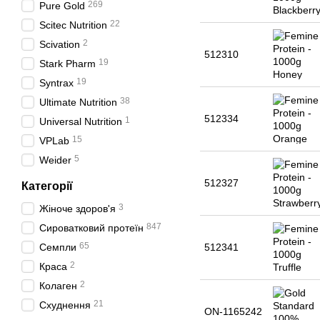
269
Pure Gold
22
Scitec Nutrition
2
Scivation
512310
19
Stark Pharm
19
Syntrax
38
Ultimate Nutrition
512334
1
Universal Nutrition
15
VPLab
5
Weider
512327
Категорії
3
Жіноче здоров'я
847
Сироватковий протеїн
65
Семпли
512341
2
Краса
2
Колаген
21
Схуднення
ON-1165242