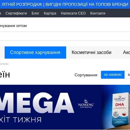
ЛІТНІЙ РОЗПРОДАЖ | ВИГІДНІ ПРОПОЗИЦІЇ НА ТОПОВІ БРЕНДИ
в
Сертифікати
Блог
Кар'єра
Написати CEO
Контакти
арчування оптом
Спортивне харчування
Косметичні засоби
Ак
ротеїн
еїн
за назвою
з
Сортування: