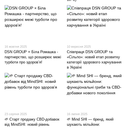
16 жовтня 2025
10 вересня 2025
DSN GROUP × Біла Ромашка -
Співпраця DSN GROUP та
партнерство, що розширює межі
«Сільпо»: новий етап розвитку
турботи про здоров’я!
категорії здорового харчування
в Україні
23 серпня 2025
16 липня 2025
🌱 Старт продажу CBD-добавок
🌱 Mind SHI — бренд, який
від MindSHI: новий рівень
шукають мільйони: