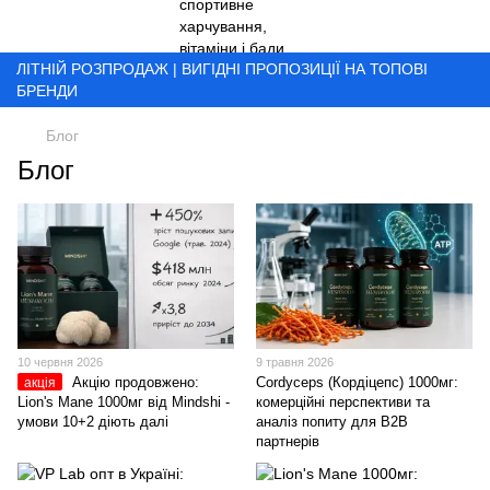
ЛІТНІЙ РОЗПРОДАЖ | ВИГІДНІ ПРОПОЗИЦІЇ НА ТОПОВІ
БРЕНДИ
Блог
Блог
10 червня 2026
9 травня 2026
Акцію продовжено:
Cordyceps (Кордіцепс) 1000мг:
акція
Lion's Mane 1000мг від Mindshi -
комерційні перспективи та
умови 10+2 діють далі
аналіз попиту для B2B
партнерів