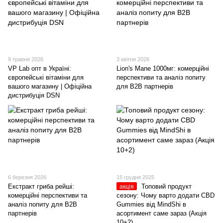
9 травня 2026
3 квітня 2026
VP Lab опт в Україні:
Lion's Mane 1000мг: комерційні
європейські вітаміни для
перспективи та аналіз попиту
вашого магазину | Офіційна
для B2B партнерів
дистрибуція DSN
6 березня 2026
15 грудня 2025
Екстракт гриба рейші:
Топовий продукт
акція
комерційні перспективи та
сезону: Чому варто додати CBD
аналіз попиту для B2B
Gummies від MindShi в
партнерів
асортимент саме зараз (Акція
10+2)