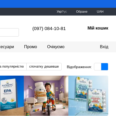
Укр
Рус
Обране
UAH
(097) 084-10-81
Мій кошик
сесуари
Промо
Очікуємо
Вхід
а популярністю
спочатку дешевше
Відображення: