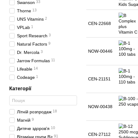
33
Swanson
13
Thorne
2
UNS Vitamins
CEN-22668
1
VPLab
3
Sport Research
9
Natural Factors
NOW-00446
3
Dr. Mercola
11
Jarrow Formulas
14
Lifeable
1
Codeage
CEN-21151
Категорії
NOW-00438
18
Літній розпродаж
9
Магній
10
Дитяче здоров'я
CEN-27112
91
Вітаміни групи B>