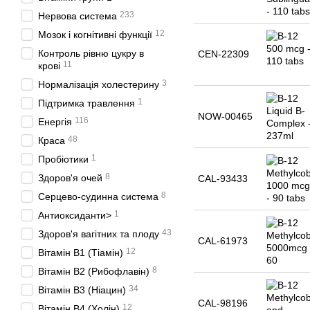
233
Нервова система
12
Мозок і когнітивні функції
Контроль рівню цукру в
CEN-22309
11
крові
3
Нормалізація холестерину
1
Підтримка травлення
NOW-00465
116
Енергія
48
Краса
1
Пробіотики
8
Здоров'я очей
CAL-93433
8
Серцево-судинна система
1
Антиоксиданти>
43
Здоров'я вагітних та плоду
CAL-61973
12
Вітамін B1 (Тіамін)
8
Вітамін B2 (Рибофлавін)
34
Вітамін B3 (Ніацин)
CAL-98196
12
Вітамін B4 (Холін)