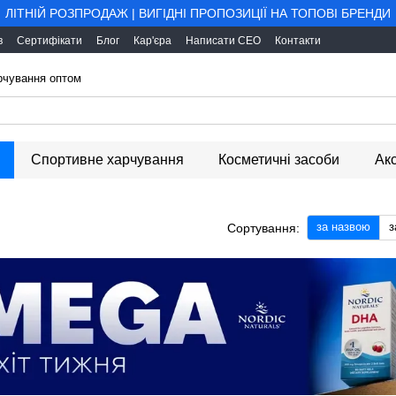
ЛІТНІЙ РОЗПРОДАЖ | ВИГІДНІ ПРОПОЗИЦІЇ НА ТОПОВІ БРЕНДИ
в
Сертифікати
Блог
Кар'єра
Написати CEO
Контакти
арчування оптом
Спортивне харчування
Косметичні засоби
Ак
за назвою
з
Сортування: