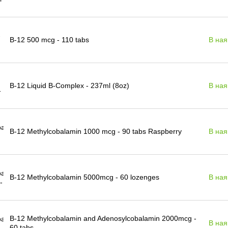
B-12 500 mcg - 110 tabs
В ная
B-12 Liquid B-Complex - 237ml (8oz)
В ная
B-12 Methylcobalamin 1000 mcg - 90 tabs Raspberry
В ная
B-12 Methylcobalamin 5000mcg - 60 lozenges
В ная
B-12 Methylcobalamin and Adenosylcobalamin 2000mcg -
В ная
60 tabs