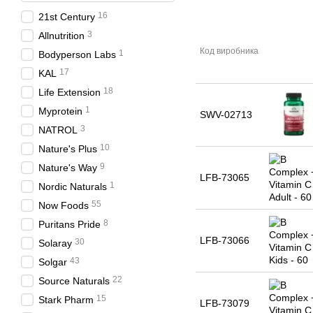
16
21st Century
3
Allnutrition
Код виробника
1
Bodyperson Labs
17
KAL
18
Life Extension
1
Myprotein
SWV-02713
3
NATROL
10
Nature's Plus
9
Nature's Way
LFB-73065
1
Nordic Naturals
55
Now Foods
8
Puritans Pride
LFB-73066
30
Solaray
43
Solgar
22
Source Naturals
15
Stark Pharm
LFB-73079