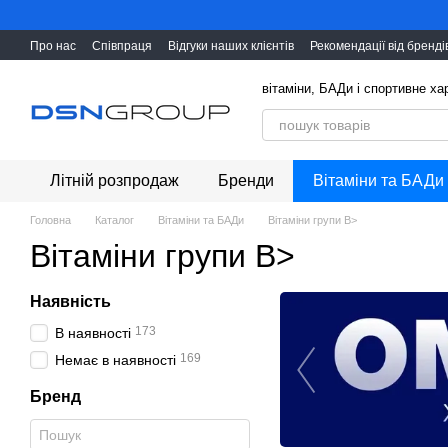
Перейти до основного контенту
Про нас
Співпраця
Відгуки наших клієнтів
Рекомендації від бренді
вітаміни, БАДи і cпортивне х
Літній розпродаж
Бренди
Вітаміни та БАДи
Головна
Каталог
Вітаміни та БАДи
Вітаміни групи B>
Вітаміни групи B>
Наявність
173
В наявності
169
Немає в наявності
Бренд