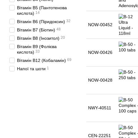
Вітамін B5 (Пантотенова
14
кислота)
32
Вітамін B6 (Піридоксин)
NOW-00452
48
Вітамін B7 (Біотин)
20
Вітамін B8 (Інозитол)
Вітамін B9 (Фолієва
33
кислота)
NOW-00426
69
Вітамін B12 (Кобаламін)
1
Напої та шоти
NOW-00428
NWY-40511
CEN-22251