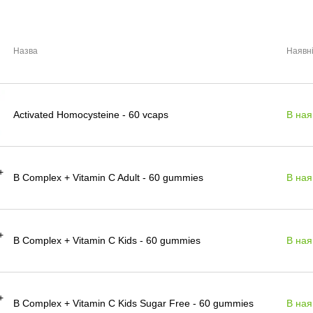
Назва
Наявні
Activated Homocysteine - 60 vcaps
В ная
B Complex + Vitamin C Adult - 60 gummies
В ная
B Complex + Vitamin C Kids - 60 gummies
В ная
B Complex + Vitamin C Kids Sugar Free - 60 gummies
В ная