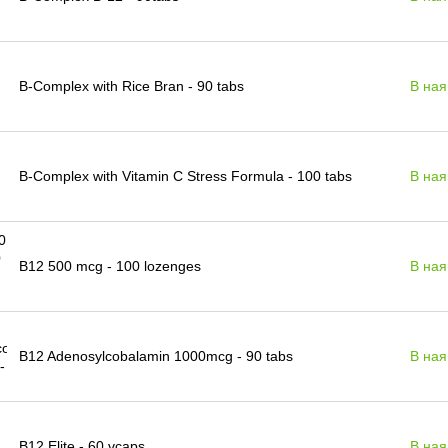
B-Complex with Rice Bran - 90 tabs
В ная
B-Complex with Vitamin C Stress Formula - 100 tabs
В ная
B12 500 mcg - 100 lozenges
В ная
B12 Adenosylcobalamin 1000mcg - 90 tabs
В ная
B12 Elite - 60 vcaps
В ная