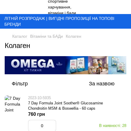
ЛІТНІЙ РОЗПРОДАЖ | ВИГІДНІ ПРОПОЗИЦІЇ НА ТОПОВІ
БРЕНДИ
Каталог
Вітаміни та БАДи
Колаген
Колаген
Фільтр
За назвою
2023-10-5935
7 Day Formula Joint Soother® Glucosamine
Chondroitin MSM & Boswellia - 60 caps
760 грн
В наявності: 28