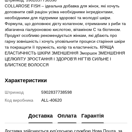
COLLAROSE FISH – ідеальна добавка для жінок, які хочуть
доповнити свій раціон усіма необхідними інгредієнтами,
необхідними для підтримки здорової та молодої шкіри.
Формула, що доповнює дієту колагеном, отриманим з риби та
збагачена гіалуроновою кислотою, вітаміном С та біотином.
Продукт особливо рекомендується жінкам, які дбають про
гарну зовнішність і хочуть уповільнити процеси старіння шкіри
та покращити її пружність, колір та еластичність. КРАЩА
ЕЛАСТИЧНІСТЬ ШКІРИ ЗМЕНШЕННЯ Зморшок ЗМЕНШЕННЯ
ЦЕЛЮЛІТУ ЗРОСТАННЯ І ЗДОРОВ'Я НІГТІВ СИЛЬНЕ І
БЛИСТКОЕ ВОЛОССЯ
Характеристики
Штрихкод
5902837738598
Код виробника
ALL-40620
Доставка
Оплата
Гарантія
Доставка здійснюється кур'єрською службою Нова Пошта, за