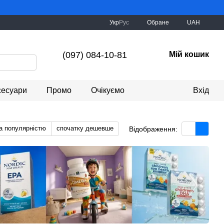
Укр
Рус
Обране
UAH
(097) 084-10-81
Мій кошик
сесуари
Промо
Очікуємо
Вхід
а популярністю
спочатку дешевше
Відображення: