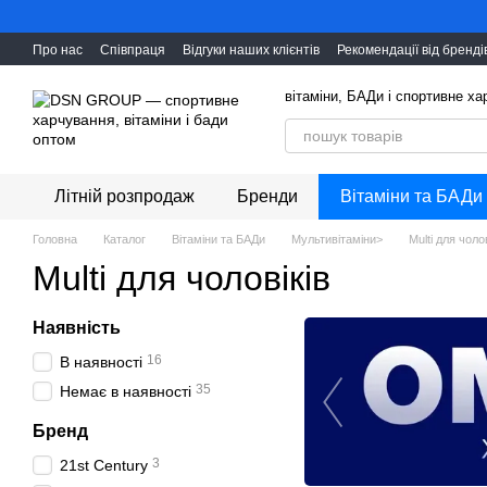
Перейти до основного контенту
Про нас
Співпраця
Відгуки наших клієнтів
Рекомендації від бренді
вітаміни, БАДи і cпортивне х
Літній розпродаж
Бренди
Вітаміни та БАДи
Головна
Каталог
Вітаміни та БАДи
Мультивітаміни>
Multi для чолов
Multi для чоловіків
Наявність
16
В наявності
35
Немає в наявності
Бренд
3
21st Century