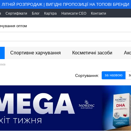
ЛІТНІЙ РОЗПРОДАЖ | ВИГІДНІ ПРОПОЗИЦІЇ НА ТОПОВІ БРЕНДИ
в
Сертифікати
Блог
Кар'єра
Написати CEO
Контакти
арчування оптом
Спортивне харчування
Косметичні засоби
Ак
іків
за назвою
з
Сортування: