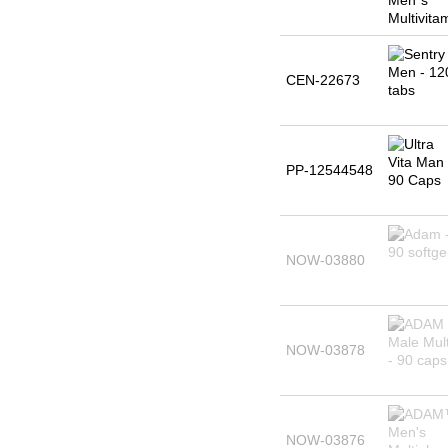
CEN-22673
PP-12544548
NOW-03880
NOW-03878
NOW-03876