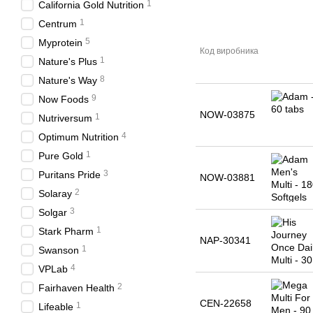
1
California Gold Nutrition
1
Centrum
5
Myprotein
Код виробника
1
Nature's Plus
8
Nature's Way
9
Now Foods
NOW-03875
1
Nutriversum
4
Optimum Nutrition
1
Pure Gold
3
Puritans Pride
NOW-03881
2
Solaray
3
Solgar
1
Stark Pharm
NAP-30341
1
Swanson
4
VPLab
2
Fairhaven Health
CEN-22658
1
Lifeable