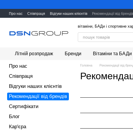
Перейти до основного контенту
Про нас
Співпраця
Відгуки наших клієнтів
Рекомендації від бренді
вітаміни, БАДи і cпортивне х
Літній розпродаж
Бренди
Вітаміни та БАДи
Про нас
Головна
Рекомендації від брен
Рекомендаці
Співпраця
Відгуки наших клієнтів
Рекомендації від брендів
Сертифікати
Блог
Кар'єра