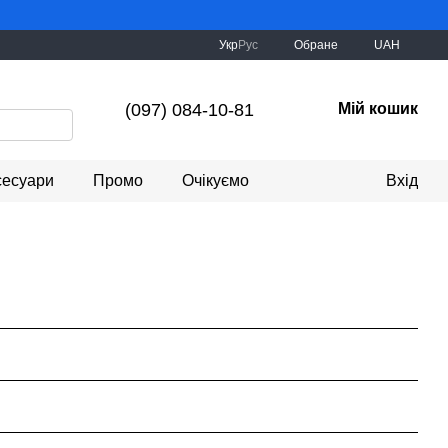
Укр
Рус
Обране
UAH
(097) 084-10-81
Мій кошик
сесуари
Промо
Очікуємо
Вхід