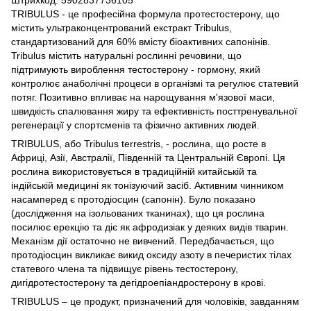
TRIBULUS - це професійна формула протестостерону, що
містить ультраконцентрований екстракт Tribulus,
стандартизований для 60% вмісту біоактивних сапонінів.
Tribulus містить натуральні рослинні речовини, що
підтримують вироблення тестостерону - гормону, який
контролює анаболічні процеси в організмі та регулює статевий
потяг. Позитивно впливає на нарощування м'язової маси,
швидкість спалювання жиру та ефективність посттренувальної
регенерації у спортсменів та фізично активних людей.
TRIBULUS, або Tribulus terrestris, - рослина, що росте в
Африці, Азії, Австралії, Південній та Центральній Європі. Ця
рослина використовується в традиційній китайській та
індійській медицині як тонізуючий засіб. Активним чинником
насамперед є протодіосцин (сапонін). Було показано
(дослідження на ізольованих тканинах), що ця рослина
посилює ерекцію та діє як афродизіак у деяких видів тварин.
Механізм дії остаточно не вивчений. Передбачається, що
протодіосцин викликає викид оксиду азоту в печеристих тілах
статевого члена та підвищує рівень тестостерону,
дигідротестостерону та дегідроепіандростерону в крові.
TRIBULUS – це продукт, призначений для чоловіків, завданням