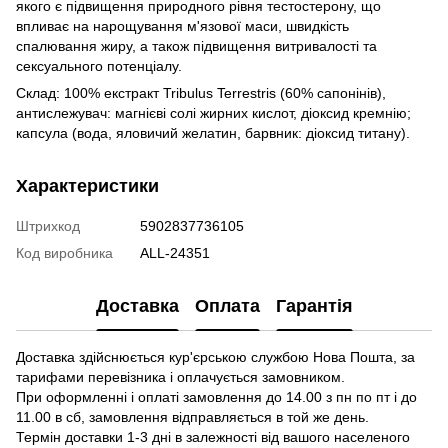
якого є підвищення природного рівня тестостерону, що
впливає на нарощування м'язової маси, швидкість
спалювання жиру, а також підвищення витривалості та
сексуального потенціалу.
Склад: 100% екстракт Tribulus Terrestris (60% сапонінів),
антислежувач: магнієві солі жирних кислот, діоксид кремнію;
капсула (вода, яловичий желатин, барвник: діоксид титану).
Характеристики
Штрихкод
5902837736105
Код виробника
ALL-24351
Доставка
Оплата
Гарантія
Доставка здійснюється кур'єрською службою Нова Пошта, за
тарифами перевізника і оплачується замовником.
При оформленні і оплаті замовлення до 14.00 з пн по пт і до
11.00 в сб, замовлення відправляється в той же день.
Термін доставки 1-3 дні в залежності від вашого населеного