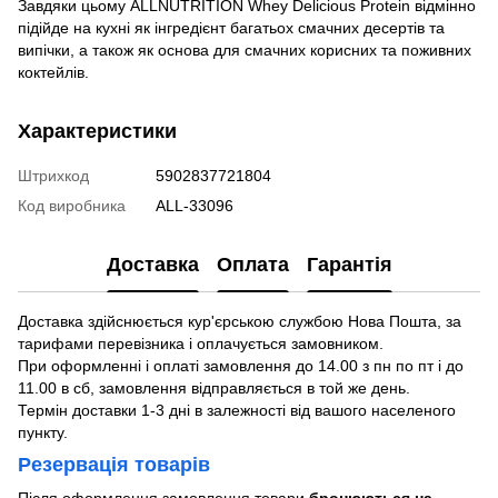
Завдяки цьому ALLNUTRITION Whey Delicious Protein відмінно
підійде на кухні як інгредієнт багатьох смачних десертів та
випічки, а також як основа для смачних корисних та поживних
коктейлів.
Характеристики
Штрихкод
5902837721804
Код виробника
ALL-33096
Доставка
Оплата
Гарантія
Доставка здійснюється кур'єрською службою Нова Пошта, за
тарифами перевізника і оплачується замовником.
При оформленні і оплаті замовлення до 14.00 з пн по пт і до
11.00 в сб, замовлення відправляється в той же день.
Термін доставки 1-3 дні в залежності від вашого населеного
пункту.
Резервація товарів
Після оформлення замовлення товари
бронюються на