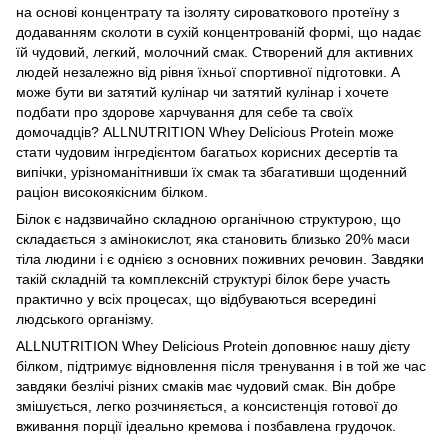
на основі концентрату та ізоляту сироваткового протеїну з
додаванням сколоти в сухій концентрованій формі, що надає
їй чудовий, легкий, молочний смак. Створений для активних
людей незалежно від рівня їхньої спортивної підготовки. А
може бути ви затятий кулінар чи затятий кулінар і хочете
подбати про здорове харчування для себе та своїх
домочадців? ALLNUTRITION Whey Delicious Protein може
стати чудовим інгредієнтом багатьох корисних десертів та
випічки, урізноманітнивши їх смак та збагативши щоденний
раціон високоякісним білком.
Білок є надзвичайно складною органічною структурою, що
складається з амінокислот, яка становить близько 20% маси
тіла людини і є однією з основних поживних речовин. Завдяки
такій складній та комплексній структурі білок бере участь
практично у всіх процесах, що відбуваються всередині
людського організму.
ALLNUTRITION Whey Delicious Protein доповнює нашу дієту
білком, підтримує відновлення після тренування і в той же час
завдяки безлічі різних смаків має чудовий смак. Він добре
змішується, легко розчиняється, а консистенція готової до
вживання порції ідеально кремова і позбавлена ​​грудочок.