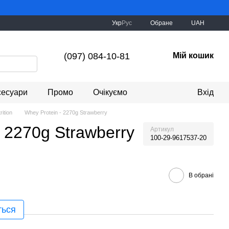
Укр
Рус
Обране
UAH
(097) 084-10-81
Мій кошик
сесуари
Промо
Очікуємо
Вхід
rition
Whey Protein - 2270g Strawberry
- 2270g Strawberry
Артикул
100-29-9617537-20
В обрані
ться