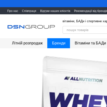
Перейти до основного контенту
Про нас
Співпраця
Відгуки наших клієнтів
Рекомендації від бренді
вітаміни, БАДи і cпортивне х
Літній розпродаж
Бренди
Вітаміни та БАДи