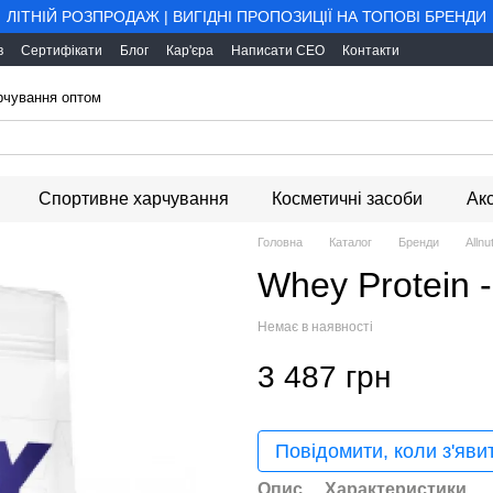
ЛІТНІЙ РОЗПРОДАЖ | ВИГІДНІ ПРОПОЗИЦІЇ НА ТОПОВІ БРЕНДИ
в
Сертифікати
Блог
Кар'єра
Написати CEO
Контакти
арчування оптом
Спортивне харчування
Косметичні засоби
Ак
Головна
Каталог
Бренди
Allnut
Whey Protein 
Немає в наявності
3 487 грн
Повідомити, коли з'яви
Опис
Характеристики