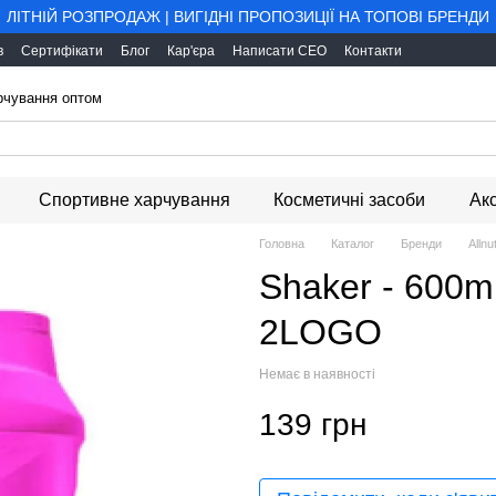
ЛІТНІЙ РОЗПРОДАЖ | ВИГІДНІ ПРОПОЗИЦІЇ НА ТОПОВІ БРЕНДИ
в
Сертифікати
Блог
Кар'єра
Написати CEO
Контакти
арчування оптом
Спортивне харчування
Косметичні засоби
Ак
Головна
Каталог
Бренди
Allnut
Shaker - 600m
2LOGO
Немає в наявності
139 грн