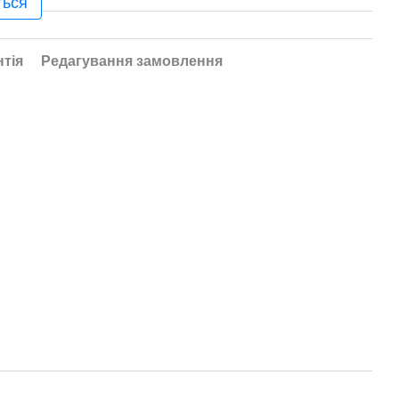
ться
нтія
Редагування замовлення