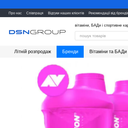
Перейти до основного контенту
Про нас
Співпраця
Відгуки наших клієнтів
Рекомендації від бренді
вітаміни, БАДи і cпортивне х
Літній розпродаж
Бренди
Вітаміни та БАДи