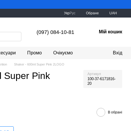
Укр
Рус
Обране
UAH
(097) 084-10-81
Мій кошик
сесуари
Промо
Очікуємо
Вхід
rition
Shaker - 600ml Super Pink 2LOGO
l Super Pink
Артикул
100-37-6171816-
20
В обрані