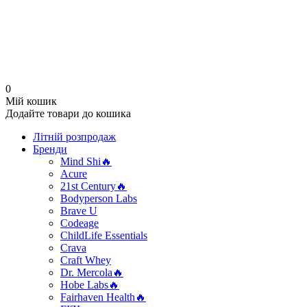
0
Мій кошик
Додайте товари до кошика
Літній розпродаж
Бренди
Mind Shi🔥
Acure
21st Century🔥
Bodyperson Labs
Brave U
Codeage
ChildLife Essentials
Crava
Craft Whey
Dr. Mercola🔥
Hobe Labs🔥
Fairhaven Health🔥