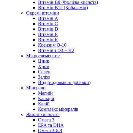
Вітамін B9 (Фолієва кислота)
Вітамін B12 (Кобаламін)
Окремі вітаміни
Вітамін A
Вітамін C
Вітамін D
Вітамін E
Вітамін K
Коензим Q-10
Вітаміни D3 + K2
Мікроелементи>
Цинк
Хром
Селен
Залізо
Йод (йодовмісні добавки)
Мінерали
Магній
Кальцій
Калій
Комплекс мінералів
Жирні кислоти>
Омега 3
EPA та DHA
Омега 3-6-9