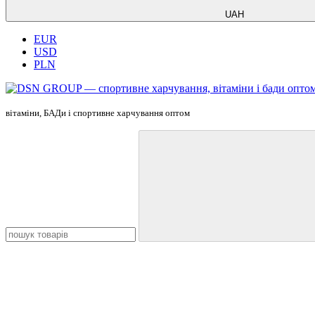
UAH
EUR
USD
PLN
вітаміни, БАДи і cпортивне харчування оптом