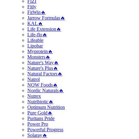
FIZI
Fitly
FitWin🔥
Jarrow Formulas🔥
KAL🔥
Life Extension🔥
Life-flo🔥
Lifeable
Lipobar
Myprotein🔥
Monsters🔥
Nature's Way🔥
Nature's Plus🔥
Natural Factors🔥
Natrol
NOW Foods🔥
Nordic Naturals🔥
Nutrex
Nutribiotic🔥
Optimum Nutrition
Pure Gold🔥
Puritans Pride
Power Pro
Powerful Progress
Solaray🔥