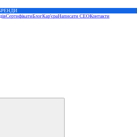
 БРЕНДИ
дів
Сертифікати
Блог
Кар'єра
Написати CEO
Контакти