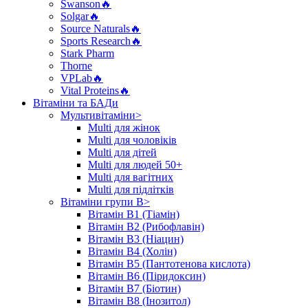
Swanson🔥
Solgar🔥
Source Naturals🔥
Sports Research🔥
Stark Pharm
Thorne
VPLab🔥
Vital Proteins🔥
Вітаміни та БАДи
Мультивітаміни>
Multi для жінок
Multi для чоловіків
Multi для дітей
Multi для людей 50+
Multi для вагітних
Multi для підлітків
Вітаміни групи B>
Вітамін B1 (Тіамін)
Вітамін B2 (Рибофлавін)
Вітамін B3 (Ніацин)
Вітамін B4 (Холін)
Вітамін B5 (Пантотенова кислота)
Вітамін B6 (Піридоксин)
Вітамін B7 (Біотин)
Вітамін B8 (Інозитол)