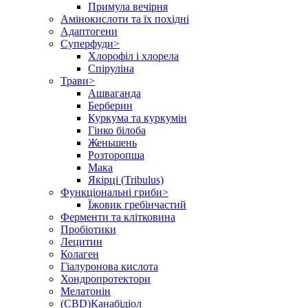
Примула вечірня
Амінокислоти та їх похідні
Адаптогени
Суперфуди>
Хлорофіл і хлорела
Спіруліна
Трави>
Ашваганда
Берберин
Куркума та куркумін
Гінко білоба
Женьшень
Розторопша
Мака
Якірці (Tribulus)
Функціональні гриби>
Їжовик гребінчастий
Ферменти та клітковина
Пробіотики
Лецитин
Колаген
Гіалуронова кислота
Хондропротектори
Мелатонін
(CBD)Канабідіол