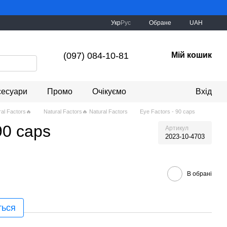
Укр
Рус
Обране
UAH
(097) 084-10-81
Мій кошик
сесуари
Промо
Очікуємо
Вхід
ral Factors🔥
Natural Factors🔥 Natural Factors
Eye Factors - 90 caps
90 caps
Артикул
2023-10-4703
В обрані
ться