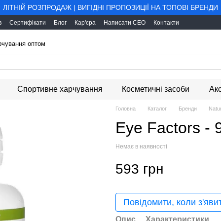
ЛІТНІЙ РОЗПРОДАЖ | ВИГІДНІ ПРОПОЗИЦІЇ НА ТОПОВІ БРЕНДИ
в
Сертифікати
Блог
Кар'єра
Написати CEO
Контакти
арчування оптом
Спортивне харчування
Косметичні засоби
Ак
Головна
Каталог
Бренди
Natu
Eye Factors - 
Немає в наявності
593 грн
Повідомити, коли з'яви
Опис
Характеристики