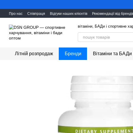
Перейти до основного контенту
Про нас
Співпраця
Відгуки наших клієнтів
Рекомендації від бренді
вітаміни, БАДи і cпортивне х
Літній розпродаж
Бренди
Вітаміни та БАДи