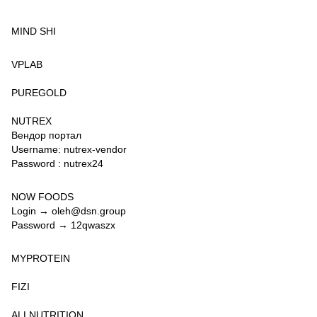
MIND SHI
VPLAB
PUREGOLD
NUTREX
Вендор портал
Username: nutrex-vendor
Password : nutrex24
NOW FOODS
Login → oleh@dsn.group
Password → 12qwaszx
MYPROTEIN
FIZI
ALLNUTRITION