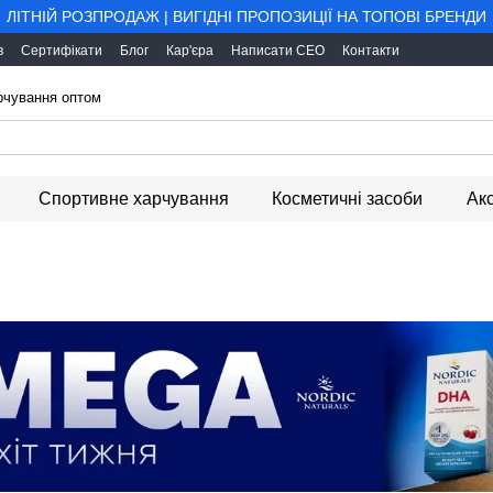
ЛІТНІЙ РОЗПРОДАЖ | ВИГІДНІ ПРОПОЗИЦІЇ НА ТОПОВІ БРЕНДИ
в
Сертифікати
Блог
Кар'єра
Написати CEO
Контакти
арчування оптом
Спортивне харчування
Косметичні засоби
Ак