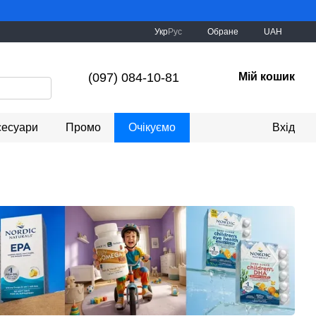
Укр
Рус
Обране
UAH
(097) 084-10-81
Мій кошик
сесуари
Промо
Очікуємо
Вхід