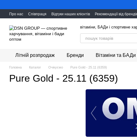
Перейти до основного контенту
Про нас
Співпраця
Відгуки наших клієнтів
Рекомендації від бренді
вітаміни, БАДи і cпортивне х
Літній розпродаж
Бренди
Вітаміни та БАДи
Головна
Каталог
Очікуємо
Pure Gold - 25.11 (6359)
Pure Gold - 25.11 (6359)