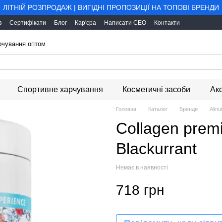
ЛІТНІЙ РОЗПРОДАЖ | ВИГІДНІ ПРОПОЗИЦІЇ НА ТОПОВІ БРЕНДИ
в
Сертифікати
Блог
Кар'єра
Написати CEO
Контакти
арчування оптом
Спортивне харчування
Косметичні засоби
Ак
Головна
Каталог
Бренди
Allnut
Collagen prem
Blackurrant
Немає в наявності
718 грн