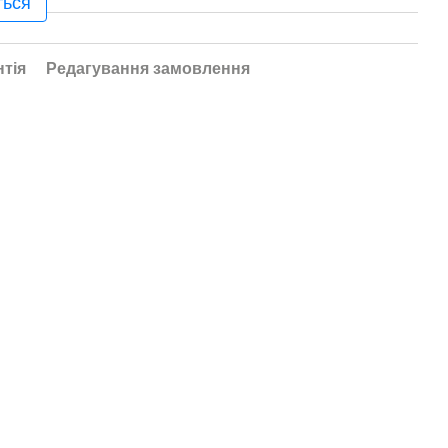
ться
нтія
Редагування замовлення