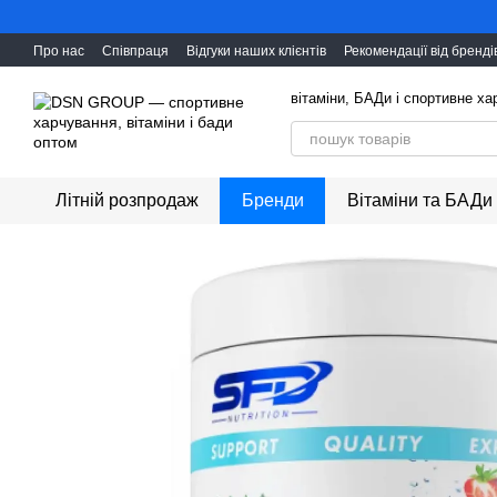
Перейти до основного контенту
Про нас
Співпраця
Відгуки наших клієнтів
Рекомендації від бренді
вітаміни, БАДи і cпортивне х
Літній розпродаж
Бренди
Вітаміни та БАДи