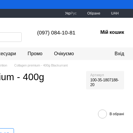
Укр
Рус
Обране
UAH
(097) 084-10-81
Мій кошик
сесуари
Промо
Очікуємо
Вхід
rition
Collagen premium - 400g Blackurrant
ium - 400g
Артикул
100-35-1807188-
20
В обрані