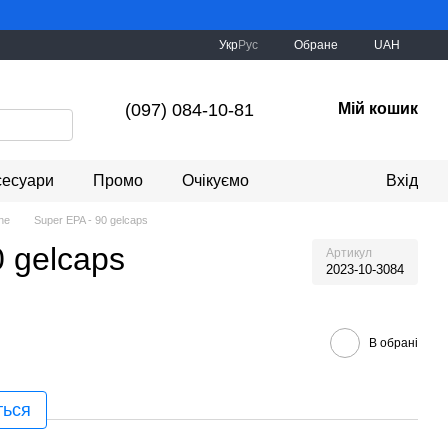
Укр
Рус
Обране
UAH
(097) 084-10-81
Мій кошик
сесуари
Промо
Очікуємо
Вхід
ne
Super EPA - 90 gelcaps
0 gelcaps
Артикул
2023-10-3084
В обрані
ться