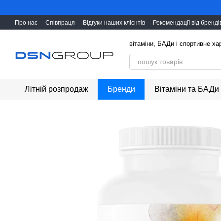
Перейти до основного контенту
Про нас
Співпраця
Відгуки наших клієнтів
Рекомендації від бренді
вітаміни, БАДи і cпортивне х
Літній розпродаж
Бренди
Вітаміни та БАДи