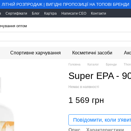
ЛІТНІЙ РОЗПРОДАЖ | ВИГІДНІ ПРОПОЗИЦІЇ НА ТОПОВІ БРЕНДИ
в
Сертифікати
Блог
Кар'єра
Написати CEO
Контакти
арчування оптом
Спортивне харчування
Косметичні засоби
Ак
Головна
Каталог
Бренди
Thor
Super EPA - 9
Немає в наявності
1 569 грн
Повідомити, коли з'яви
Опис
Характеристики